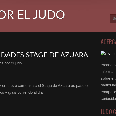
OR EL JUDO
ACERC
IDADES STAGE DE AZUARA
s por el judo
creado po
informar
sobre el
particula
y en breve comenzará el Stage de Azuara os paso el
competici
s vayais poniendo al día.
curiosid
JUDO 