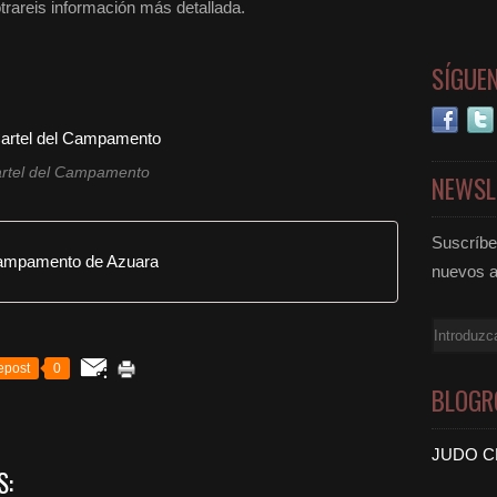
rareis información más detallada.
SÍGUE
rtel del Campamento
NEWSL
Suscríbet
ampamento de Azuara
nuevos a
Email
epost
0
BLOGR
JUDO C
S: