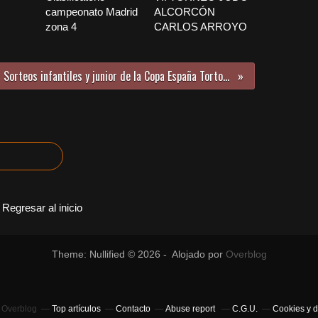
campeonato Madrid
ALCORCÓN
zona 4
CARLOS ARROYO
Sorteos infantiles y junior de la Copa España Tortosa
Regresar al inicio
Theme: Nullified © 2026 - Alojado por
Overblog
e Overblog
Top artículos
Contacto
Abuse report
C.G.U.
Cookies y d