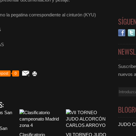
como la pegatina correspondiente al cinturón (KYU)
SÍGUE
S
AS
NEWSL
Suscríbet
epost
0
nuevos a
Email
S:
BLOGR
JUDO C
 San
Clasificatorio
VII TORNEO JUDO