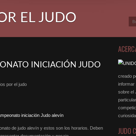
OR EL JUDO
ACERC
ONATO INICIACIÓN JUDO
creado po
informar
os por el judo
sobre el
particula
competici
curiosid
onato de judo alevín y estos son los horarios. Deben
JUDO 
 presentar documentación y pesaje.