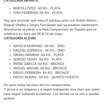
CATEGORÍA INFANTIL
MARTA LÓPEZ -40 KG - PLATA
IVÁN FERREIRA -50 KG - PLATA
Hay que recordar que estos 6 judokas junto con
Rubén Martín,
Raquel Villalba y Sergio Fernández
que ya estaban clasificados
directmente acudirán a la final Campeonato de España que se
celebrará en Jaca del 08 al 10 de mayo.
CATEGORÍA ALEVÍN
NATALIA MORIANO -58 KG - ORO
RAQUEL ESPARZA - 38 KG - ORO
ISRAEL ARRIBAS -46 KG - PLATA
SERGIO YERAY -50 KG - PLATA
IRENE GARCÍA -54 KG - BRONCE
MIGUEL MAGÁN -50 KG - BRONCE
DIEGO FERREIRA -54 KG - BRONCE
DIEGO DURÁN - 50 KG - QUINTO PUESTO.
Os paso todas las fotos del los campeonatos.
Y ahora a no relajarse y a seguir trabajando más duro que antes
para seguir subiendo escalones. Los demás no se van a quedar
quietos.