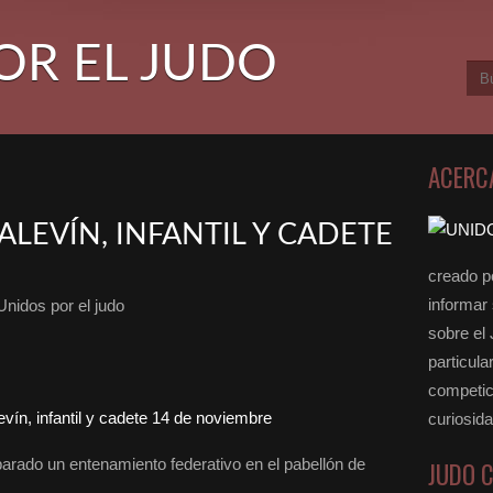
OR EL JUDO
ACERC
LEVÍN, INFANTIL Y CADETE
E
creado po
informar
Unidos por el judo
sobre el
particula
competici
curiosid
arado un entenamiento federativo en el pabellón de
JUDO 