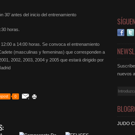
 30’ antes del inicio del entrenamiento
SÍGUE
:30 horas.
12:00 a 14:00 horas. Se convoca el entrenamiento
NEWSL
 y Cadete (masculinas y femeninas) que corresponden a
2001, 2002, 2003, 2004 y 2005 que estará dirigido por
Suscríbet
Madrid
nuevos a
Email
epost
0
BLOGR
JUDO C
S: