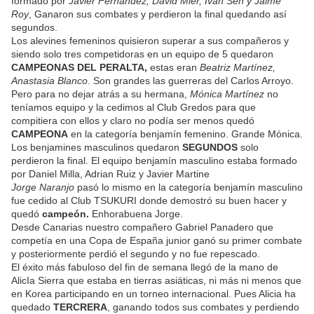
formado por
Javier Fernández, David Mier, Iván Sen y Jaime
Roy
, Ganaron sus combates y perdieron la final quedando así
segundos.
Los alevines femeninos quisieron superar a sus compañeros y
siendo solo tres competidoras en un equipo de 5 quedaron
CAMPEONAS DEL PERALTA,
estas eran
Beatriz Martínez,
Anastasia Blanco
. Son grandes las guerreras del Carlos Arroyo.
Pero para no dejar atrás a su hermana,
Mónica Martínez
no
teníamos equipo y la cedimos al Club Gredos para que
compitiera con ellos y claro no podía ser menos quedó
CAMPEONA
en la categoría benjamín femenino. Grande Mónica.
Los benjamines masculinos quedaron
SEGUNDOS
solo
perdieron la final. El equipo benjamín masculino estaba formado
por Daniel Milla, Adrian Ruiz y Javier Martine
Jorge Naranjo
pasó lo mismo en la categoría benjamín masculino
fue cedido al Club TSUKURI donde demostró su buen hacer y
quedó
campeón.
Enhorabuena Jorge.
Desde Canarias nuestro compañero Gabriel Panadero que
competía en una Copa de España junior ganó su primer combate
y posteriormente perdió el segundo y no fue repescado.
El éxito más fabuloso del fin de semana llegó de la mano de
AlicIa Sierra que estaba en tierras asiáticas, ni más ni menos que
en Korea participando en un torneo internacional. Pues Alicia ha
quedado
TERCRERA
, ganando todos sus combates y perdiendo