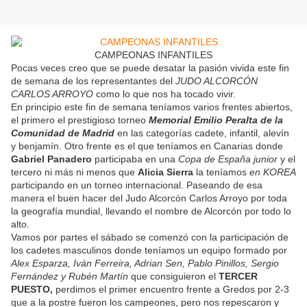
CAMPEONAS INFANTILES
Pocas veces creo que se puede desatar la pasión vivida este fin
de semana de los representantes del
JUDO ALCORCÓN
CARLOS ARROYO
como lo que nos ha tocado vivir.
En principio este fin de semana teníamos varios frentes abiertos,
el primero el prestigioso torneo
Memorial Emilio Peralta de la
Comunidad de Madrid
en las categorías cadete, infantil, alevín
y benjamín. Otro frente es el que teníamos en Canarias donde
Gabriel Panadero
participaba en una
Copa de España junior
y el
tercero ni más ni menos que
Alicia Sierra
la teníamos
en KOREA
participando en un torneo internacional. Paseando de esa
manera el buen hacer del Judo Alcorcón Carlos Arroyo por toda
la geografía mundial, llevando el nombre de Alcorcón por todo lo
alto.
Vamos por partes el sábado se comenzó con la participación de
los cadetes masculinos donde teníamos un equipo formado por
Alex Esparza, Iván Ferreira, Adrian Sen, Pablo Pinillos, Sergio
Fernández y Rubén Martín
que consiguieron el
TERCER
PUESTO,
perdimos el primer encuentro frente a Gredos por 2-3
que a la postre fueron los campeones, pero nos repescaron y