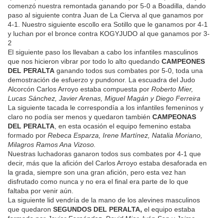
comenzó nuestra remontada ganando por 5-0 a Boadilla, dando
paso al siguiente contra Juan de La Cierva al que ganamos por
4-1. Nuestro siguiente escollo era Sotillo que le ganamos por 4-1
y luchan por el bronce contra KOGYJUDO al que ganamos por 3-
2
El siguiente paso los llevaban a cabo los infantiles masculinos
que nos hicieron vibrar por todo lo alto quedando
CAMPEONES
DEL PERALTA
ganando todos sus combates por 5-0, toda una
demostración de esfuerzo y pundonor. La escuadra del Judo
Alcorcón Carlos Arroyo estaba compuesta por
Roberto Mier,
Lucas Sánchez, Javier Arenas, Miguel Magán y Diego Ferreira
La siguiente tacada le correspondía a los infantiles femeninos y
claro no podía ser menos y quedaron también
CAMPEONAS
DEL PERALTA
, en esta ocasión el equipo femenino estaba
formado por
Rebeca Esparza, Irene Martínez, Natalia Moriano,
Milagros Ramos Ana Vizoso.
Nuestras luchadoras ganaron todos sus combates por 4-1 que
decir, más que la afición del Carlos Arroyo estaba desaforada en
la grada, siempre son una gran afición, pero esta vez han
disfrutado como nunca y no era el final era parte de lo que
faltaba por venir aún.
La siguiente lid vendría de la mano de los alevines masculinos
que quedaron
SEGUNDOS DEL PERALTA,
el equipo estaba