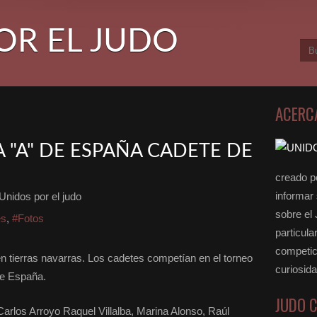
OR EL JUDO
ACERC
 "A" DE ESPAÑA CADETE DE
creado po
informar
Unidos por el judo
sobre el
es
,
#Fotos
particula
competici
en tierras navarras. Los cadetes competían en el torneo
curiosid
de España.
JUDO 
arlos Arroyo Raquel Villalba, Marina Alonso, Raúl