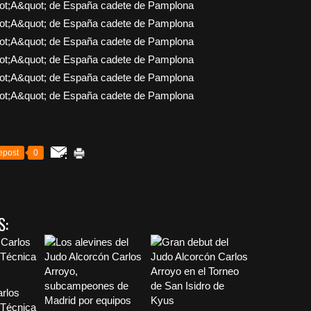
epost
0
S:
arlos
“Técnica