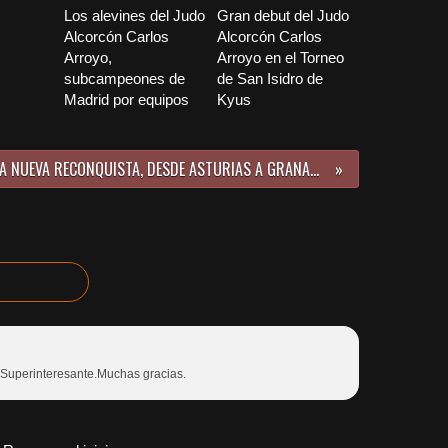
Los alevines del Judo
Gran debut del Judo
Alcorcón Carlos
Alcorcón Carlos
Arroyo,
Arroyo en el Torneo
subcampeones de
de San Isidro de
Madrid por equipos
Kyus
LA NUEVA RECONQUISTA, DESDE ASTURIAS A GRANADA o resultados Copas España Padul y Gijón
. Superinteresante.Muchas gracias.