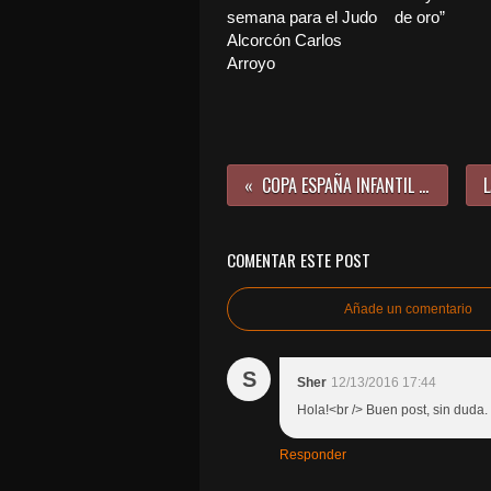
semana para el Judo
de oro”
Alcorcón Carlos
Arroyo
COPA ESPAÑA INFANTIL DE PADUL (GRANADA)
COMENTAR ESTE POST
Añade un comentario
S
Sher
12/13/2016 17:44
Hola!<br /> Buen post, sin duda
Responder