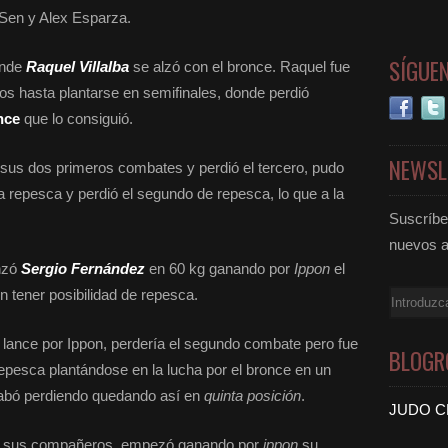
 Sen y Alex Esparza.
SÍGUE
onde
Raquel Villalba
se alzó con el bronce. Raquel fue
os hasta plantarse en semifinales, donde perdió
nce
que lo consiguió.
NEWSL
sus dos primeros combates y perdió el tercero, pudo
a repesca y perdió el segundo de repesca, lo que a la
Suscríbet
nuevos a
nzó
Sergio Fernández
en 60 kg ganando por
Ippon
el
n tener posibilidad de repesca.
Email
lance por Ippon, perdería el segundo combate pero fue
BLOGR
pesca plantándose en la lucha por el bronce en un
abó perdiendo quedando así en
quinta posición
.
JUDO C
que sus compañeros empezó ganando por
ippon
su