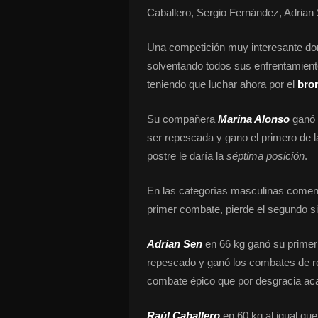
Caballero, Sergio Fernández, Adrian
Una competición muy interesante d
solventando todos sus enfrentamient
teniendo que luchar ahora por el
bro
Su compañera
Marina Alonso
ganó 
ser repescada y gano el primero de l
postre le daría la
séptima posición
.
En las categorías masculinas come
primer combate, pierde el segundo si
Adrian Sen
en 66 kg ganó su primer 
repescado y ganó los combates de re
combate épico que por desgracia ac
Raúl Caballero
en 60 kg al igual 