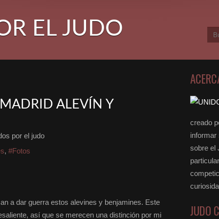
OR EL JUDO
ACERC
MADRID ALEVÍN Y
creado po
informar
os por el judo
sobre el
es
,
#Fotos
particula
competici
curiosid
n a dar guerra estos alevines y benjamines. Este
JUDO 
aliente, así que se merecen una distinción por mi