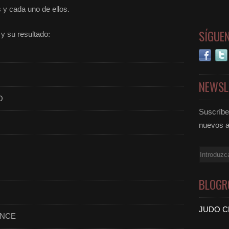
s y cada uno de ellos.
SÍGUE
y su resultado:
NEWSL
O
Suscríbet
nuevos a
Email
BLOGR
JUDO C
ONCE