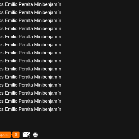
epost
0