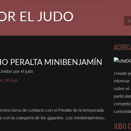
OR EL JUDO
ACERC
IO PERALTA MINIBENJAMÍN
Unidos por el judo
creado po
es
,
#Fotos
informar
sobre el
particula
competici
era toma de contacto con el Peralta de la temporada.
curiosid
on la categoría de los gigantes. Los minibenjamines,
JUDO 