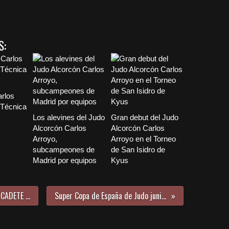
S:
arlos
“Técnica
Los alevines del Judo
Gran debut del Judo
Alcorcón Carlos
Alcorcón Carlos
Arroyo,
Arroyo en el Torneo
subcampeones de
de San Isidro de
Madrid por equipos
Kyus
Entrenamiento ALEVÍN, INFANTIL Y CADETE 18 de noviembre
Super Copa de España de Judo junior de Amurrio