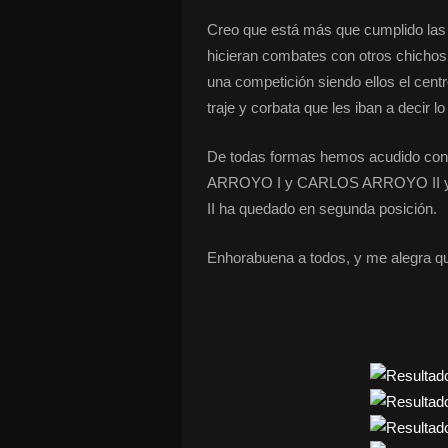
Creo que está más que cumplido las 
hicieran combates con otros chichos
una competición siendo ellos el cent
traje y corbata que les iban a decir l
De todas formas hemos acudido c
ARROYO I y CARLOS ARROYO II y el 
II ha quedado en segunda posición.
Enhorabuena a todos, y me alegra qu