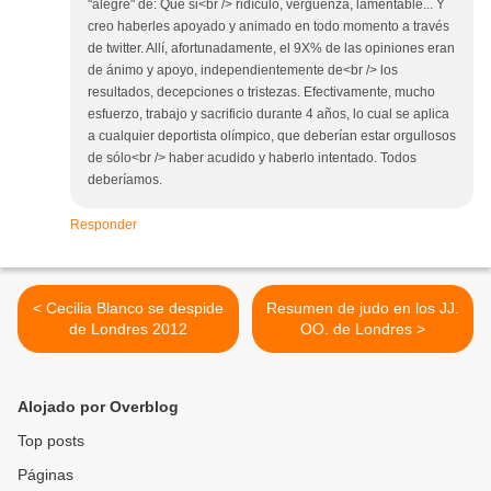
"alegre" de: Que si<br /> ridículo, vergüenza, lamentable... Y
creo haberles apoyado y animado en todo momento a través
de twitter. Allí, afortunadamente, el 9X% de las opiniones eran
de ánimo y apoyo, independientemente de<br /> los
resultados, decepciones o tristezas. Efectivamente, mucho
esfuerzo, trabajo y sacrificio durante 4 años, lo cual se aplica
a cualquier deportista olímpico, que deberían estar orgullosos
de sólo<br /> haber acudido y haberlo intentado. Todos
deberíamos.
Responder
< Cecilia Blanco se despide
Resumen de judo en los JJ.
de Londres 2012
OO. de Londres >
Alojado por Overblog
Top posts
Páginas