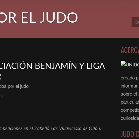
OR EL JUDO
ACERC
IACIÓN BENJAMÍN Y LIGA
R
creado po
informar
os por el judo
sobre el
es
particula
competici
curiosid
mpeticiones en el Pabellón de Villaviciosa de Odón.
JUDO 