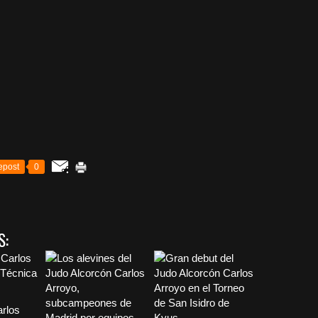
epost
0
S:
arlos