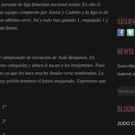
 jornada de liga femenina nacional senior. En ella el
un equipo compuesto por Junior y Cadetes y la liga es de
SÍGUE
 un altísimo nivel. Así y todo han ganado 1, empatado 1 y
an futuro.
NEWSL
el campeonato de iniciación de Judo Benjamín. En
ras categorías y ahora le tocan a los benjamines. Paso
Suscríbet
uno ya que les hace mucha ilusión verse nombrados. La
nuevos a
muy peleón tenemos el futuro asegurado. Esperemos que
Email
BLOGR
1º
3º
JUDO C