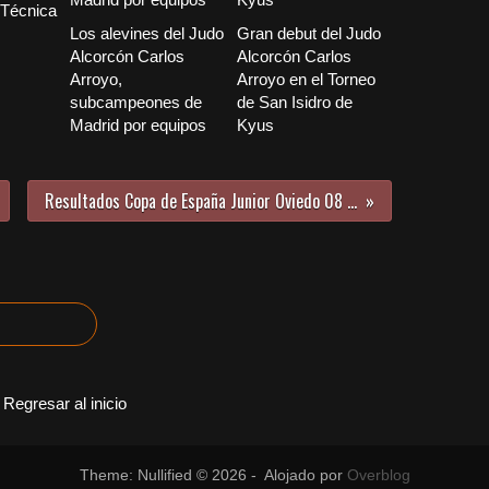
“Técnica
Los alevines del Judo
Gran debut del Judo
Alcorcón Carlos
Alcorcón Carlos
Arroyo,
Arroyo en el Torneo
subcampeones de
de San Isidro de
Madrid por equipos
Kyus
Resultados Copa de España Junior Oviedo 08 y 09 febrero 2014
Regresar al inicio
Theme: Nullified © 2026 - Alojado por
Overblog