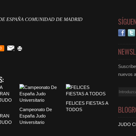
SÍGUE
 DE ESPAÑA COMUNIDAD DE MADRID
0
NEWSL
Suscríbet
nuevos a
S:
Email
FELICES FIESTAS A
BLOGR
Campeonato De
TODOS
GRAN
España Judo
 JUDO
Universitario
JUDO C