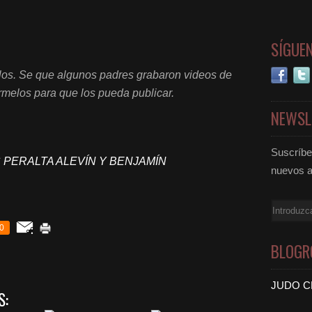
SÍGUE
irlos. Se que algunos padres grabaron videos de
armelos para que los pueda publicar.
NEWSL
Suscríbet
 PERALTA ALEVÍN Y BENJAMÍN
nuevos a
Email
0
BLOGR
JUDO C
S: