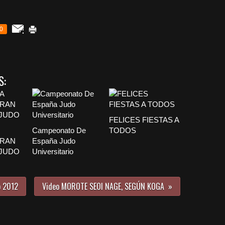
0
S:
FELICES FIESTAS A
Campeonato De
TODOS
GRAN
España Judo
 JUDO
Universitario
o 2012
Video MOROTE SEOI NAGE, SEGÚN KOGA