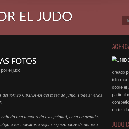
OR EL JUDO
ACERC
LAS FOTOS
por el judo
creado po
informar
sobre el
particula
os del torneo OKINAWA del mesa de junio. Podeis verlas
competici
12
curiosid
acabado una temporada excepcional, llena de grandes
JUDO 
 obliga a los maestros a seguir esforzandose de manera