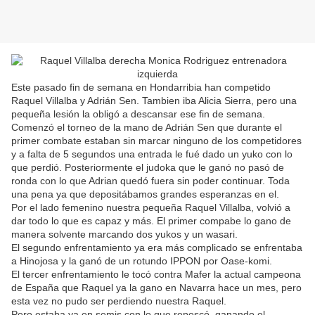
Este pasado fin de semana en Hondarribia han competido
Raquel Villalba y Adrián Sen. Tambien iba Alicia Sierra, pero una
pequeña lesión la obligó a descansar ese fin de semana.
Comenzó el torneo de la mano de Adrián Sen que durante el
primer combate estaban sin marcar ninguno de los competidores
y a falta de 5 segundos una entrada le fué dado un yuko con lo
que perdió. Posteriormente el judoka que le ganó no pasó de
ronda con lo que Adrian quedó fuera sin poder continuar. Toda
una pena ya que depositábamos grandes esperanzas en el.
Por el lado femenino nuestra pequeña Raquel Villalba, volvió a
dar todo lo que es capaz y más. El primer compabe lo gano de
manera solvente marcando dos yukos y un wasari.
El segundo enfrentamiento ya era más complicado se enfrentaba
a Hinojosa y la ganó de un rotundo IPPON por Oase-komi.
El tercer enfrentamiento le tocó contra Mafer la actual campeona
de España que Raquel ya la gano en Navarra hace un mes, pero
esta vez no pudo ser perdiendo nuestra Raquel.
Pero estaba ya en semis con lo que repescó, ganando el