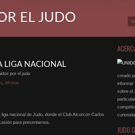
OR EL JUDO
ACERC
 LIGA NACIONAL
idos por el judo
creado po
es
,
#Fotos
informar
sobre el
particula
competici
liga nacional de Judo, donde el Club Alcorcón Carlos
curiosid
casión para presentarnos.
JUDO 