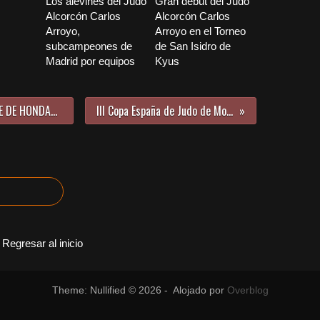
Los alevines del Judo
Gran debut del Judo
Alcorcón Carlos
Alcorcón Carlos
Arroyo,
Arroyo en el Torneo
subcampeones de
de San Isidro de
Madrid por equipos
Kyus
RESULTADOS COPA ESPAÑA CADETE DE HONDARRIBIA
III Copa España de Judo de Montijo
Regresar al inicio
Theme: Nullified © 2026 - Alojado por
Overblog