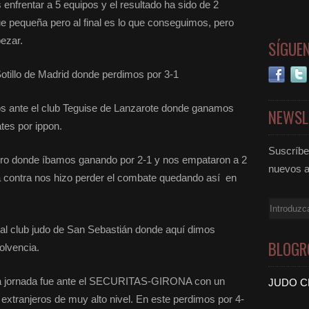
enfrentar a 5 equipos y el resultado ha sido de 2
fue pequeña pero al final es lo que conseguimos, pero
ezar.
SÍGUE
otillo de Madrid donde perdimos por 3-1
os ante el club Teguise de Lanzarote donde ganamos
NEWSL
tes por ippon.
Suscríbet
ebro donde íbamos ganando por 2-1 y nos empataron a 2
nuevos a
na contra nos hizo perder el combate quedando así en
Email
e al club judo de San Sebastián donde aquí dimos
BLOGR
olvencia.
e la jornada fue ante el SECURITAS-GIRONA con un
JUDO C
 extranjeros de muy alto nivel. En este perdimos por 4-