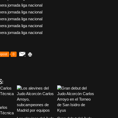
epost
0
S:
arlos
“Técnica