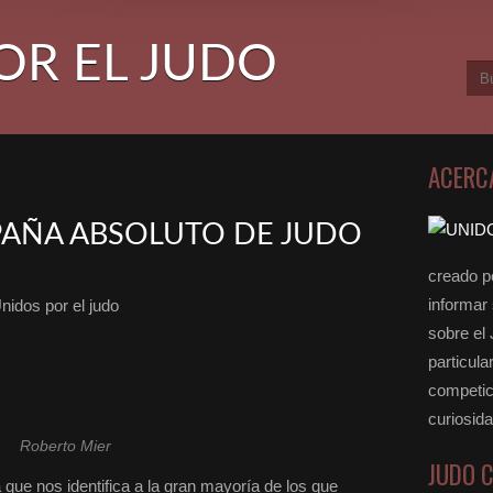
OR EL JUDO
ACERC
AÑA ABSOLUTO DE JUDO
creado po
informar
nidos por el judo
sobre el
particula
competici
curiosid
Roberto Mier
JUDO 
que nos identifica a la gran mayoría de los que