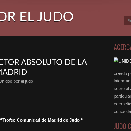
OR EL JUDO
ACERC
CTOR ABSOLUTO DE LA
MADRID
creado po
informar
Unidos por el judo
sobre el
particula
competici
curiosid
ofeo Comunidad de Madrid de Judo “
JUDO 