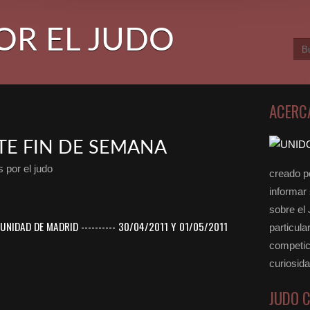
OR EL JUDO
ACERC
TE FIN DE SEMANA
 por el judo
creado po
informar
sobre el
NIDAD DE MADRID ---------- 30/04/2011 Y 01/05/2011
particula
competici
curiosid
JUDO 