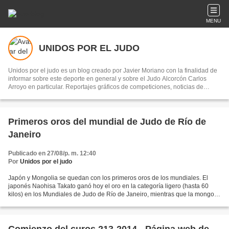
MENU
UNIDOS POR EL JUDO
Unidos por el judo es un blog creado por Javier Moriano con la finalidad de
informar sobre este deporte en general y sobre el Judo Alcorcón Carlos
Arroyo en particular. Reportajes gráficos de competiciones, noticias de
interes y curiosidades de este deporte.
Primeros oros del mundial de Judo de Río de
Janeiro
Publicado en 27/08/p. m. 12:40
Por
Unidos por el judo
Japón y Mongolia se quedan con los primeros oros de los mundiales. El
japonés Naohisa Takato ganó hoy el oro en la categoría ligero (hasta 60
kilos) en los Mundiales de Judo de Río de Janeiro, mientras que la mongol
Munkhbat Urantsetseg subió a lo más...