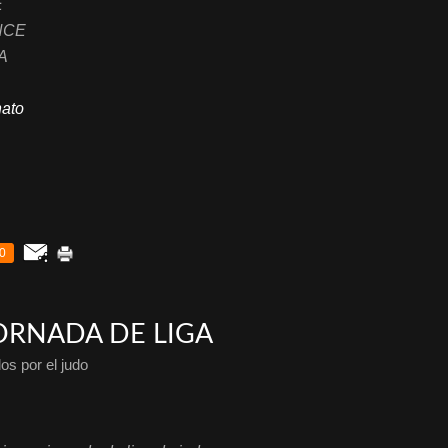
E
CE
A
O.
nato
0
ORNADA DE LIGA
os por el judo