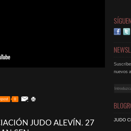
SÍGUE
NEWSL
Suscríbet
nuevos a
Email
epost
0
BLOGR
JUDO C
ACIÓN JUDO ALEVÍN. 27