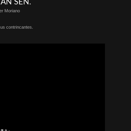
IAN SEN.
er Moriano
sus contrincantes.