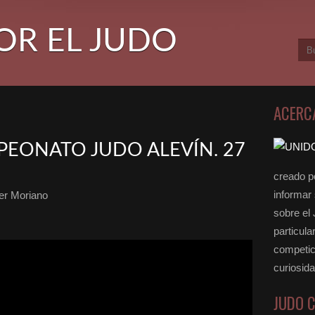
OR EL JUDO
ACERC
PEONATO JUDO ALEVÍN. 27
creado po
informar
er Moriano
sobre el
particula
competici
curiosid
JUDO 