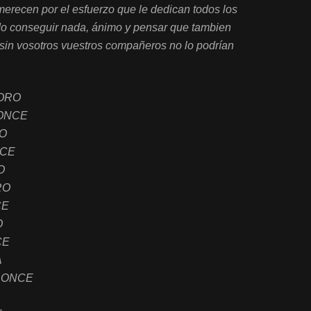
o merecen por el esfuerzo que le dedican todos los
do conseguir nada, ánimo y pensar que tambien
 sin vosotros vuestros compañeros no lo podrían
ORO
NCE
O
CE
O
RO
E
O
E
A
ONCE