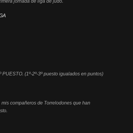
rimera jornada de liga de judo.
IGA
PUESTO. (1º-2º-3º puesto igualados en puntos)
a mis compañeros de Torrelodones que han
sto.