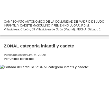
CAMPEONATO AUTONÓMICO DE LA COMUNIDAD DE MADRID DE JUDO
INFANTIL Y CADETE MASCULINO Y FEMENINO LUGAR: P.D.M.
Villaviciosa. C/León, 59 Villaviciosa de Odón (Madrid). FECHA: Sábado 1 de
abril de 2017. HORARIOS: INFANTIL Jornada de mañana: - pesaje
masculino...
ZONAL categoría infantil y cadete
Publicado en 09/03/p. m. 20:20
Por
Unidos por el judo