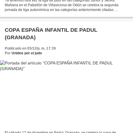
Ya tenemos otra vez la liga de judo en las categorías Junior y Senior.
Mañana en el Pabellón de Villaviciosa de Odón se celebra la segunda
jornada de liga autonómica en las categorías anteriormente citadas.
Recordar a todos que desde el Club Alcorcón...
COPA ESPAÑA INFANTIL DE PADUL
(GRANADA)
Publicado en 05/12/p. m. 17:39
Por
Unidos por el judo
El sábado 17 de diciembre en Padul, Granada, se celebra la copa de