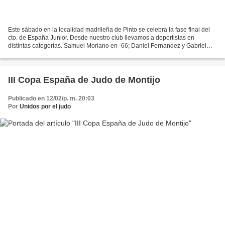
Este sábado en la localidad madrileña de Pinto se celebra la fase final del
cto. de España Junior. Desde nuestro club llevamos a deportistas en
distintas categorías. Samuel Moriano en -66; Daniel Fernandez y Gabriel
Panadero en - 73, Dario Nemati en -90,...
III Copa España de Judo de Montijo
Publicado en 12/02/p. m. 20:03
Por
Unidos por el judo