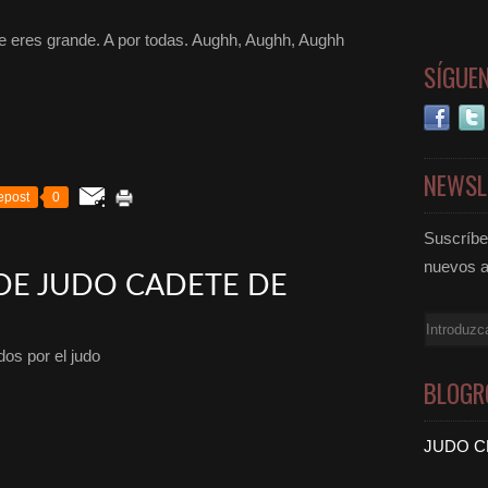
res grande. A por todas. Aughh, Aughh, Aughh
SÍGUE
NEWSL
epost
0
Suscríbet
nuevos a
DE JUDO CADETE DE
Email
os por el judo
BLOGR
JUDO C