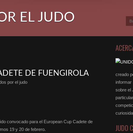
OR EL JUDO
ACERC
ADETE DE FUENGIROLA
creado po
os por el judo
informar
sobre el
particula
competici
curiosid
ido convocado para el European Cup Cadete de
JUDO 
imos 19 y 20 de febrero.