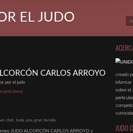
OR EL JUDO
ACERC
 ALCORCÓN CARLOS ARROYO
creado po
s por el judo
informar
sobre el
mpeticiónes
particula
competici
curiosid
an club, toda una gran familia
JUDO 
r el torneo JUDO ALCORCÓN CARLOS ARROYO y