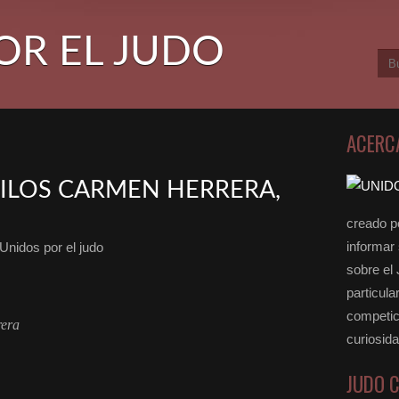
OR EL JUDO
ACERC
KILOS CARMEN HERRERA,
creado po
informar
Unidos por el judo
sobre el
particula
competici
rera
curiosid
JUDO 