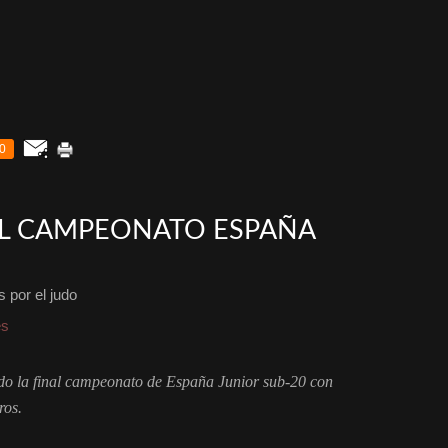
0
AL CAMPEONATO ESPAÑA
 por el judo
es
ado la final campeonato de España Junior sub-20 con
ros.