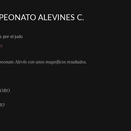
EONATO ALEVINES C.
 por el judo
es
eonato Alevín con unos magníficos resultados.
 ORO
RO