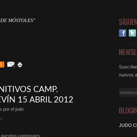
SÍGUE
 DE MÓSTOLES"
NEWSL
0
Suscríbet
nuevos a
NITIVOS CAMP.
Email
ÍN 15 ABRIL 2012
BLOGR
 por el judo
es
JUDO C
nuestros campeones.