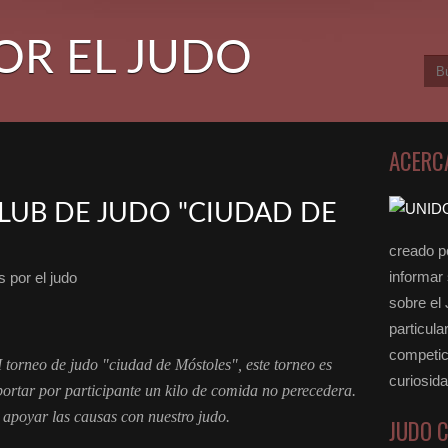
OR EL JUDO
ACERC
CLUB DE JUDO "CIUDAD DE
creado po
informar
 por el judo
sobre el
particula
competici
 torneo de judo "ciudad de Móstoles", este torneo es
curiosid
ortar por participante un kilo de comida no perecedera.
 apoyar las causas con nuestro judo.
JUDO 